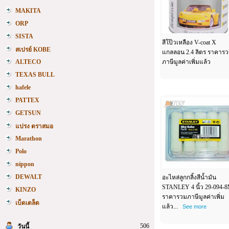
MAKITA
ORP
SISTA
สีโป๊วเหลือง V-coat X
สเปรย์ KOBE
แกลลอน 2.4 ลิตร ราคาร
ALTECO
ภาษีมูลค่าเพิ่มแล้ว
TEXAS BULL
hafele
PATTEX
GETSUN
แปรง ตราสมอ
Marathon
Polo
nippon
DEWALT
อะไหล่ลูกกลิ้งสีน้ำมัน
STANLEY 4 นิ้ว 29-094-
KINZO
ราคารวมภาษีมูลค่าเพิ่ม
เบ็ดเตล็ด
แล้ว...
See more
506
วันนี้