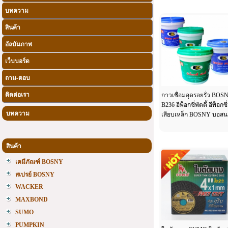
บทความ
สินค้า
อัลบัมภาพ
เว็บบอร์ด
ถาม-ตอบ
ติดต่อเรา
กาวเชื่อมอุดรอยรั่ว BOS
B236 อีพ็อกซี่พัตตี้ อีพ็อกซี่
บทความ
เสียบเหล็ก BOSNY บอสน
สินค้า
เคมีภัณฑ์ BOSNY
สเปรย์ BOSNY
WACKER
MAXBOND
SUMO
PUMPKIN