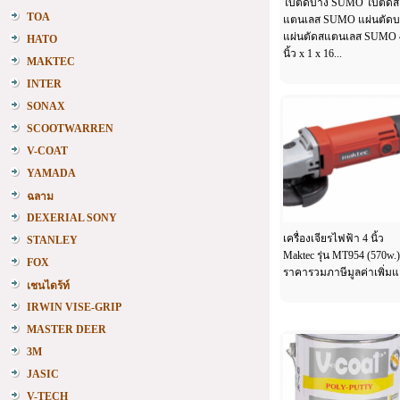
ใบตัดบาง SUMO ใบตัดส
TOA
แตนเลส SUMO แผ่นตัดบ
แผ่นตัดสแตนเลส SUMO 
HATO
นิ้ว x 1 x 16
...
MAKTEC
INTER
SONAX
SCOOTWARREN
V-COAT
YAMADA
ฉลาม
DEXERIAL SONY
เครื่องเจียรไฟฟ้า 4 นิ้ว
STANLEY
Maktec รุ่น MT954 (570w.)
FOX
ราคารวมภาษีมูลค่าเพิ่มแ
เชนไดร้ท์
IRWIN VISE-GRIP
MASTER DEER
3M
JASIC
V-TECH