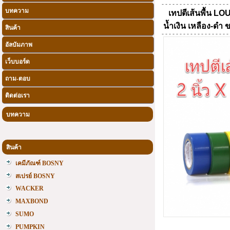
บทความ
เทปตีเส้นพื้น L
น้ำเงิน เหลือง-ดำ
สินค้า
อัลบัมภาพ
เว็บบอร์ด
ถาม-ตอบ
ติดต่อเรา
บทความ
สินค้า
เคมีภัณฑ์ BOSNY
สเปรย์ BOSNY
WACKER
MAXBOND
SUMO
PUMPKIN