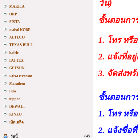
วัน)
MAKITA
ORP
ขั้นตอนการ
SISTA
สเปรย์ KOBE
ALTECO
1. โทร หร
TEXAS BULL
hafele
2. แจ้งที่อ
PATTEX
GETSUN
3. จัดส่งพ
แปรง ตราสมอ
Marathon
Polo
ขั้นตอนการสั
nippon
DEWALT
1. โทร หร
KINZO
เบ็ดเตล็ด
2. แจ้งชื่อท
845
วันนี้