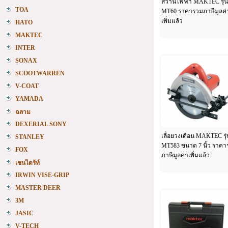
สว่านไฟฟ้า MAKTEC รุ่น
TOA
MT60 ราคารวมภาษีมูลค่
เพิ่มแล้ว
HATO
MAKTEC
INTER
SONAX
SCOOTWARREN
V-COAT
YAMADA
ฉลาม
DEXERIAL SONY
เลื่อยวงเดือน MAKTEC รุ่
STANLEY
MT583 ขนาด 7 นิ้ว ราค
FOX
ภาษีมูลค่าเพิ่มแล้ว
เชนไดร้ท์
IRWIN VISE-GRIP
MASTER DEER
3M
JASIC
V-TECH