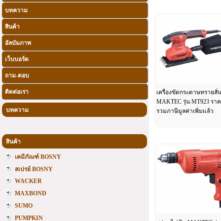
บทความ
สินค้า
อัลบัมภาพ
เว็บบอร์ด
ถาม-ตอบ
ติดต่อเรา
เครื่องขัดกระดาษทรายสั่
MAKTEC รุ่น MT923 รา
บทความ
รวมภาษีมูลค่าเพิ่มแล้ว
สินค้า
เคมีภัณฑ์ BOSNY
สเปรย์ BOSNY
WACKER
MAXBOND
SUMO
PUMPKIN